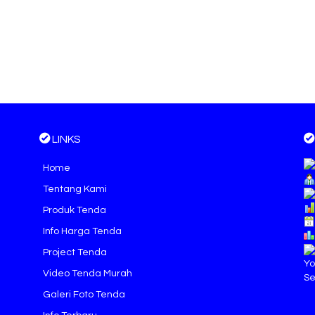
LINKS
Home
Tentang Kami
Produk Tenda
Info Harga Tenda
Project Tenda
Yo
Video Tenda Murah
Se
Galeri Foto Tenda