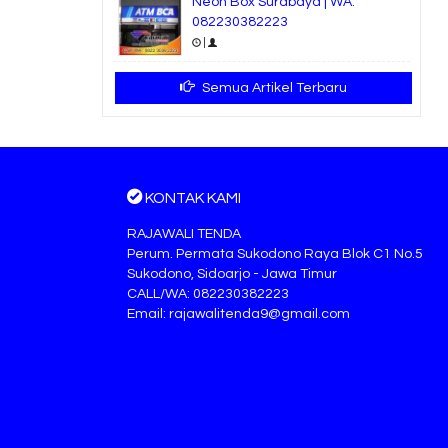
Neon Box Surabaya | WA:
082230382223
|
Semua Artikel Terbaru
KONTAK KAMI
RAJAWALI TENDA
Perum. Permata Sukodono Raya Blok C1 No.5
Sukodono, Sidoarjo - Jawa Timur
CALL/WA: 082230382223
Email: rajawalitenda9@gmail.com