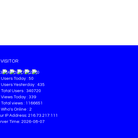
VISITOR
Users Today : 50
Users Yesterday : 435
Total Users : 340720
Views Today : 339
Total views : 1166651
Who's Online : 2
ur IP Address: 216.73.217.111
rver Time: 2026-08-07