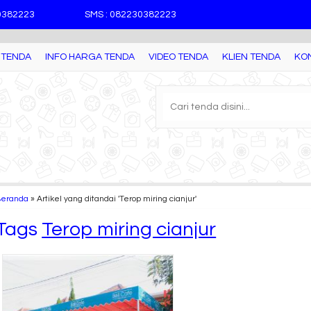
30382223
SMS : 082230382223
 TENDA
INFO HARGA TENDA
VIDEO TENDA
KLIEN TENDA
KO
Beranda
»
Artikel yang ditandai 'Terop miring cianjur'
Tags
Terop miring cianjur