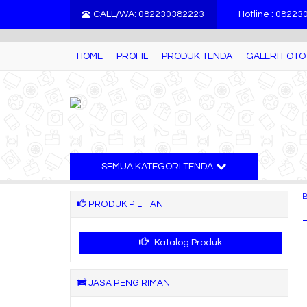
">
CALL/WA: 082230382223
Hotline : 0822
HOME
PROFIL
PRODUK TENDA
GALERI FOTO
SEMUA KATEGORI TENDA
PRODUK PILIHAN
Katalog Produk
JASA PENGIRIMAN