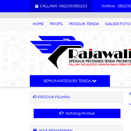
">
CALL/WA: 082230382223
Hotline : 0822
HOME
PROFIL
PRODUK TENDA
GALERI FOTO
SEMUA KATEGORI TENDA
PRODUK PILIHAN
Katalog Produk
JASA PENGIRIMAN