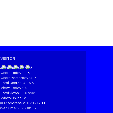
VISITOR
Users Today : 308
Users Yesterday : 435
Total Users : 340978
Views Today : 920
Total views : 1167232
Who's Online : 2
ur IP Address: 216.73.217.11
rver Time: 2026-08-07