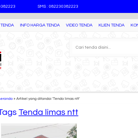
30382223
SMS : 082230382223
 TENDA
INFO HARGA TENDA
VIDEO TENDA
KLIEN TENDA
KO
Beranda
»
Artikel yang ditandai 'Tenda limas ntt'
Tags
Tenda limas ntt