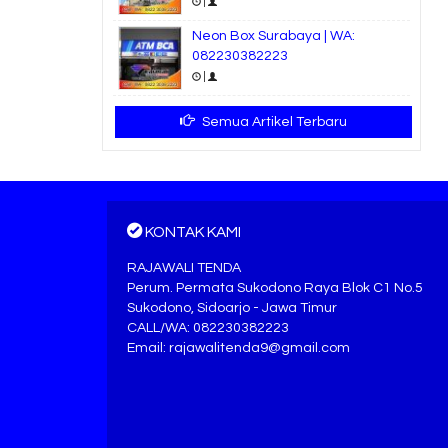
|
Neon Box Surabaya | WA:
082230382223
|
Semua Artikel Terbaru
KONTAK KAMI
RAJAWALI TENDA
Perum. Permata Sukodono Raya Blok C1 No.5
Sukodono, Sidoarjo - Jawa Timur
CALL/WA: 082230382223
Email: rajawalitenda9@gmail.com