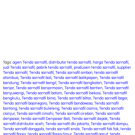
sarnafil sumatra, Tenda sarnafil bali, Tenda sarnafil sulawesi, Tenda sarnafil kalimantan,
Tenda sarnafil irian, Tenda sarnafil DKI Jakarta, Tenda sarnafil Jawa, Tenda sarnafil
Sumatera, Tenda sarnafil Sumatra, Tenda sarnafil Bali, Tenda sarnafil Kalimantan, Tenda
sarnafil Sulawesi, Tenda sarnafil serang, Tenda sarnafil jawa tengah, Tenda sarnafil
jateng, Tenda sarnafil jawa barat, Tenda sarnafil jabar, tenda sarnafil Denpasar Bali,
tenda sarnafil buleleng, tenda sarnafil gianyar, tenda sarnafil solo, tenda sarnafil
magelang, tenda sarnafil sumbawa barat, tenda sarnafil mataram lombok, tenda sarnafil
denpasar bali, tenda sarnafil flores, tenda sarnafil flores timur, tenda sarnafil ende, tenda
sarnafil papua barat, tenda sarnafil atambua
Tags:
agen Tenda sarnafil
,
distributor tenda sarnafil
,
harga Tenda sarnafil
,
jual Tenda sarnafil
,
pabrik tenda sarnafil
,
produsen tenda sarnafil
,
supplier
Tenda sarnafil
,
Tenda sarnafil
,
Tenda sarnafil ambon
,
tenda sarnafil
atambua
,
Tenda sarnafil bali
,
Tenda sarnafil balikpapan
,
Tenda sarnafil
bandung
,
Tenda sarnafil bangil
,
Tenda sarnafil bangkalan
,
Tenda sarnafil
banjar
,
Tenda sarnafil banjarmasin
,
Tenda sarnafil banten
,
Tenda sarnafil
banyuwangi
,
Tenda sarnafil batam
,
Tenda sarnafil bekasi
,
Tenda sarnafil
bengkulu
,
Tenda sarnafil bima
,
Tenda sarnafil blitar
,
Tenda sarnafil bogor
,
Tenda sarnafil bojonegoro
,
Tenda sarnafil bondowoso
,
Tenda sarnafil
bontang
,
tenda sarnafil buleleng
,
Tenda sarnafil ciamis
,
Tenda sarnafil
cianjur
,
Tenda sarnafil cimahi
,
Tenda sarnafil cirebon
,
Tenda sarnafil
denpasar
,
tenda sarnafil Denpasar Bali
,
Tenda sarnafil depok
,
Tenda
sarnafil distributor aceh
,
Tenda sarnafil dki jakarta
,
Tenda sarnafil dompu
,
Tenda sarnafil donggala
,
tenda sarnafil ende
,
Tenda sarnafil fak fak
,
tenda
sarnafil flores
,
tenda sarnafil flores timur
,
Tenda sarnafil garut
,
tenda