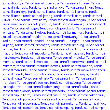
sarnafil gianyar
,
Tenda sarnafil gorontalo
,
Tenda sarnafil gresik
,
Tenda
sarnafil indonesia
,
Tenda sarnafil indramayu
,
Tenda sarnafil irian
,
Tenda
sarnafil irian jaya
,
Tenda sarnafil jabar
,
Tenda sarnafil jakarta
,
Tenda
sarnafil jambi
,
Tenda sarnafil jateng
,
Tenda sarnafil jatim
,
Tenda sarnafil
Jawa
,
Tenda sarnafil jawa barat
,
Tenda sarnafil jawa tengah
,
Tenda sarnafil
jawa timur
,
Tenda sarnafil jayapura
,
Tenda sarnafil jember
,
Tenda sarnafil
jogja
,
Tenda sarnafil jogya
,
Tenda sarnafil jogyakarta
,
Tenda sarnafil
jombang
,
Tenda sarnafil kalbar
,
Tenda sarnafil kalimantan
,
Tenda sarnafil
kalsel
,
Tenda sarnafil kaltim
,
Tenda sarnafil karawang
,
Tenda sarnafil
kediri
,
Tenda sarnafil kendari
,
Tenda sarnafil kuningan
,
Tenda sarnafil
kupang
,
Tenda sarnafil lamongan
,
Tenda sarnafil lampung
,
Tenda sarnafil
lombok
,
Tenda sarnafil lumajang
,
Tenda sarnafil madiun
,
Tenda sarnafil
madura
,
tenda sarnafil magelang
,
Tenda sarnafil magetan
,
Tenda sarnafil
majalengka
,
Tenda sarnafil malang
,
Tenda sarnafil maluku
,
Tenda sarnafil
mamuju
,
Tenda sarnafil manado
,
Tenda sarnafil manokwari
,
Tenda sarnafil
mataram
,
tenda sarnafil mataram lombok
,
Tenda sarnafil medan
,
Tenda
sarnafil merauke
,
Tenda sarnafil mimika
,
Tenda sarnafil mojokerto
,
tenda
sarnafil murah
,
Tenda sarnafil nabire
,
Tenda sarnafil nganjuk
,
Tenda
sarnafil ngawi
,
Tenda sarnafil ntb
,
Tenda sarnafil ntt
,
Tenda sarnafil
nunukan
,
Tenda sarnafil pacitan
,
Tenda sarnafil padang
,
Tenda sarnafil
palangkaraya
,
Tenda sarnafil palembang
,
Tenda sarnafil palu
,
Tenda
sarnafil pamekasan
,
Tenda sarnafil pandaan
,
Tenda sarnafil papua
,
tenda
sarnafil papua barat
,
Tenda sarnafil pasuruan
,
Tenda sarnafil pekanbaru
,
Tenda sarnafil ponorogo
,
Tenda sarnafil pontianak
,
Tenda sarnafil poso
,
Tenda sarnafil probolinggo
,
Tenda sarnafil purwakarta
,
Tenda sarnafil riau
,
Tenda sarnafil samarinda
,
Tenda sarnafil sampang
,
Tenda sarnafil sampit
,