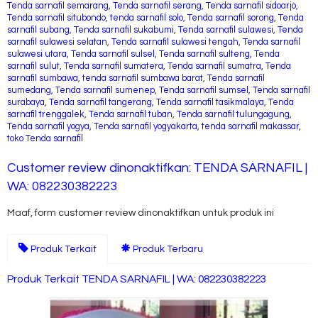
Tenda sarnafil semarang
,
Tenda sarnafil serang
,
Tenda sarnafil sidoarjo
,
Tenda sarnafil situbondo
,
tenda sarnafil solo
,
Tenda sarnafil sorong
,
Tenda
sarnafil subang
,
Tenda sarnafil sukabumi
,
Tenda sarnafil sulawesi
,
Tenda
sarnafil sulawesi selatan
,
Tenda sarnafil sulawesi tengah
,
Tenda sarnafil
sulawesi utara
,
Tenda sarnafil sulsel
,
Tenda sarnafil sulteng
,
Tenda
sarnafil sulut
,
Tenda sarnafil sumatera
,
Tenda sarnafil sumatra
,
Tenda
sarnafil sumbawa
,
tenda sarnafil sumbawa barat
,
Tenda sarnafil
sumedang
,
Tenda sarnafil sumenep
,
Tenda sarnafil sumsel
,
Tenda sarnafil
surabaya
,
Tenda sarnafil tangerang
,
Tenda sarnafil tasikmalaya
,
Tenda
sarnafil trenggalek
,
Tenda sarnafil tuban
,
Tenda sarnafil tulungagung
,
Tenda sarnafil yogya
,
Tenda sarnafil yogyakarta
,
tenda sarnafil makassar
,
toko Tenda sarnafil
Customer review dinonaktifkan: TENDA SARNAFIL |
WA: 082230382223
Maaf, form customer review dinonaktifkan untuk produk ini
Produk Terkait
Produk Terbaru
Produk Terkait TENDA SARNAFIL | WA: 082230382223