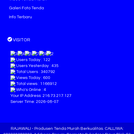
Galeri Foto Tenda
Info Terbaru
VISITOR
Users Today : 122
Users Yesterday : 435
Total Users : 340792
Views Today : 600
Total views : 1166912
Who's Online : 4
Your IP Address: 216.73.217.127
Server Time: 2026-08-07
RAJAWALI
- Produsen Tenda Murah Berkualitas. CALL/WA: