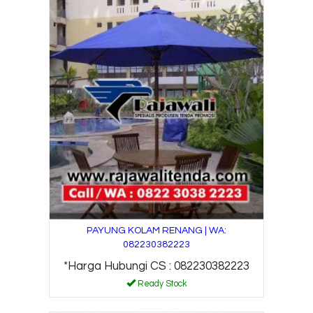
PAYUNG KOLAM RENANG | WA:
082230382223
*Harga Hubungi CS : 082230382223
Ready Stock