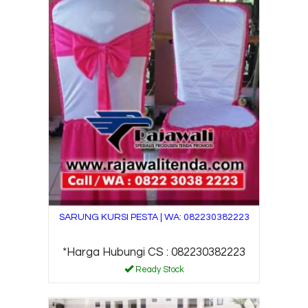
SARUNG KURSI PESTA | WA: 082230382223
*Harga Hubungi CS : 082230382223
Ready Stock