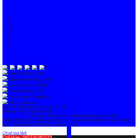
Links
Home
Tentang Kami
Produk Tenda
Info Harga Tenda
Project Tenda
Video Tenda Murah
Galeri Foto Tenda
Info Terbaru
Visitor
Users Today : 285
Users Yesterday : 817
Total Users : 340520
Views Today : 422
Total views : 1166005
Who's Online : 2
Your IP Address: 216.73.217.179
Server Time: 2026-08-06
RAJAWALI
- Produsen Tenda Murah Berkualitas. CALL/WA:
082230382223. Address: Perum. Permata Sukodono Raya Blok C1
No. 5 Sukodono, Sidoarjo - Jawa Timur.
Chat via WA
Call Now : 082230382223