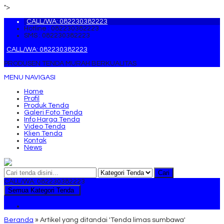
">
CALL/WA: 082230382223
Hotline : 082230382223
SMS : 082230382223
CALL/WA: 082230382223
PRODUSEN TENDA MURAH BERKUALITAS
MENU NAVIGASI
Home
Profil
Produk Tenda
Galeri Foto Tenda
Info Harga Tenda
Video Tenda
Klien Tenda
Kontak
News
Cari
CALL/WA: 082230382223
Semua Kategori Tenda
Tenda
Beranda
»
Artikel yang ditandai 'Tenda limas sumbawa'