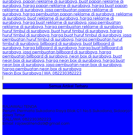
Neon Box Surabaya | WA: 082230382223
|
Semua Artikel Terbaru
Kontak Kami
RAJAWALI TENDA
Perum. Permata Sukodono Raya Blok C1 No.5 Sukodono, Sidoarjo -
Jawa Timur
CALL/WA: 082230382223
Email: rajawalitenda9@gmail.com