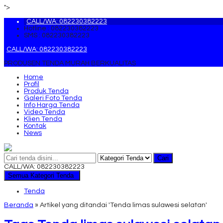
">
CALL/WA: 082230382223
Hotline : 082230382223
SMS : 082230382223
CALL/WA: 082230382223
PRODUSEN TENDA MURAH BERKUALITAS
Home
Profil
Produk Tenda
Galeri Foto Tenda
Info Harga Tenda
Video Tenda
Klien Tenda
Kontak
News
Cari
CALL/WA: 082230382223
Semua Kategori Tenda
Tenda
Beranda
»
Artikel yang ditandai 'Tenda limas sulawesi selatan'