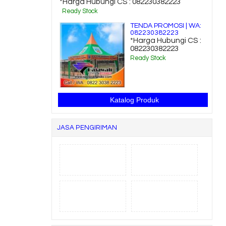
*Harga Hubungi CS : 082230382223
Ready Stock
TENDA PROMOSI | WA:
082230382223
*Harga Hubungi CS :
082230382223
Ready Stock
Katalog Produk
JASA PENGIRIMAN