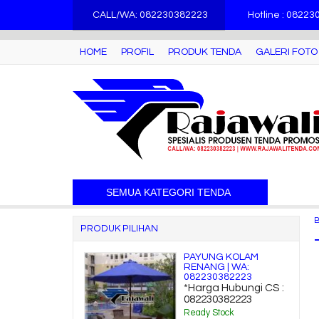
">
CALL/WA: 082230382223
Hotline : 0822
HOME
PROFIL
PRODUK TENDA
GALERI FOTO
SEMUA KATEGORI TENDA
PRODUK PILIHAN
PAYUNG KOLAM
RENANG | WA:
082230382223
*Harga Hubungi CS :
082230382223
Ready Stock