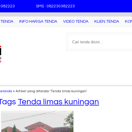
30382223
SMS : 082230382223
 TENDA
INFO HARGA TENDA
VIDEO TENDA
KLIEN TENDA
KO
Beranda
»
Artikel yang ditandai 'Tenda limas kuningan'
Tags
Tenda limas kuningan