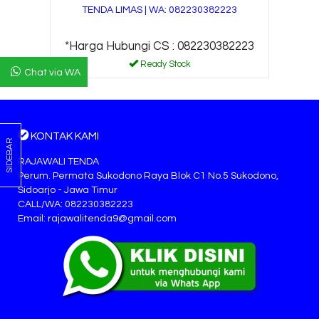
TENDA LIMAS | WA: 082230382223
*Harga Hubungi CS : 082230382223
Ready Stock
Chat via WA
KONTAK KAMI
SIDEBAR
RAJAWALI TENDA
Perum. Permata Sukodono Raya Blok C1 No.5 Sukodono,
Sidoarjo - Jawa Timur
CALL/WA: 082230382223
Email: rajawalitenda9@gmail.com