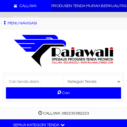
">
CALL/WA:
PRODUSEN TENDA MURAH BERKUALITAS
082230382223
MENU NAVIGASI
Cari
CALL/WA: 082230382223
SEMUA KATEGORI TENDA