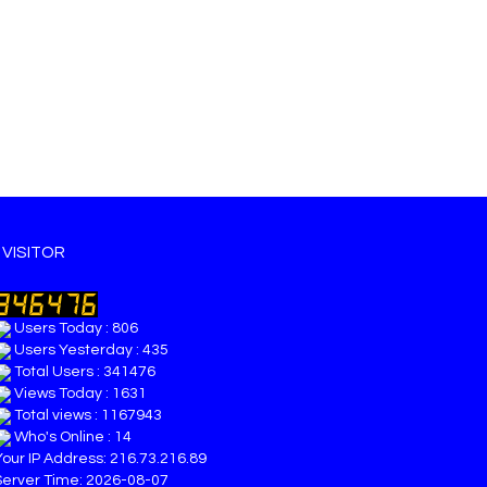
VISITOR
Users Today : 806
Users Yesterday : 435
Total Users : 341476
Views Today : 1631
Total views : 1167943
Who's Online : 14
Your IP Address: 216.73.216.89
Server Time: 2026-08-07