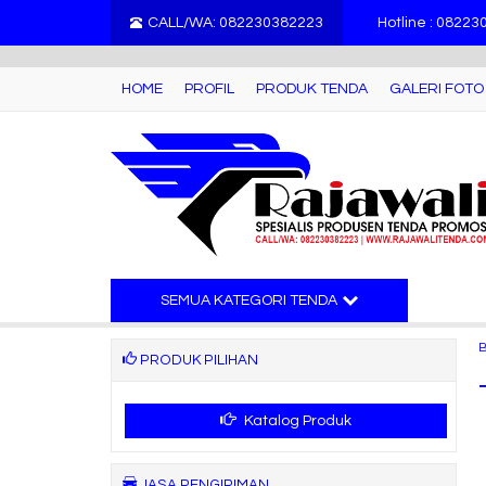
">
CALL/WA: 082230382223
Hotline : 0822
HOME
PROFIL
PRODUK TENDA
GALERI FOTO
SEMUA KATEGORI TENDA
PRODUK PILIHAN
Katalog Produk
JASA PENGIRIMAN