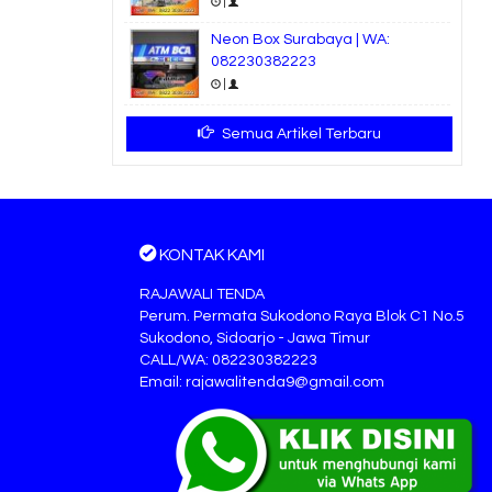
|
Neon Box Surabaya | WA:
082230382223
|
Semua Artikel Terbaru
KONTAK KAMI
RAJAWALI TENDA
Perum. Permata Sukodono Raya Blok C1 No.5
Sukodono, Sidoarjo - Jawa Timur
CALL/WA: 082230382223
Email: rajawalitenda9@gmail.com