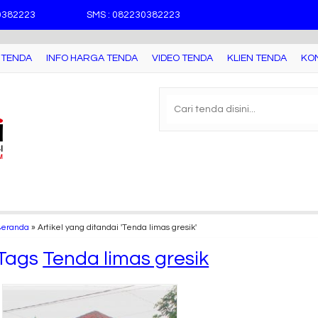
30382223
SMS : 082230382223
 TENDA
INFO HARGA TENDA
VIDEO TENDA
KLIEN TENDA
KO
Beranda
»
Artikel yang ditandai 'Tenda limas gresik'
Tags
Tenda limas gresik