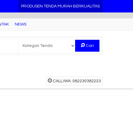
PRODUSEN TENDA MURAH BERKUALITAS
NTAK
NEWS
Cari
CALL/WA: 082230382223