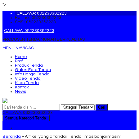
">
CALL/WA: 082230382223
Hotline : 082230382223
SMS : 082230382223
CALL/WA: 082230382223
PRODUSEN TENDA MURAH BERKUALITAS
MENU NAVIGASI
Home
Profil
Produk Tenda
Galeri Foto Tenda
Info Harga Tenda
Video Tenda
Klien Tenda
Kontak
News
Cari
CALL/WA: 082230382223
Semua Kategori Tenda
Tenda
Beranda
»
Artikel yang ditandai 'Tenda limas banjarmasin'