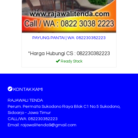
PAYUNG PANTAI | WA: 082230382223
*Harga Hubungi CS : 082230382223
Ready Stock
KONTAK KAMI
RAJAWALI TENDA
Perum. Permata Sukodono Raya Blok C1 No.5 Sukodono,
Sidoarjo - Jawa Timur
CALL/WA: 082230382223
Email: rajawalitenda9@gmail.com