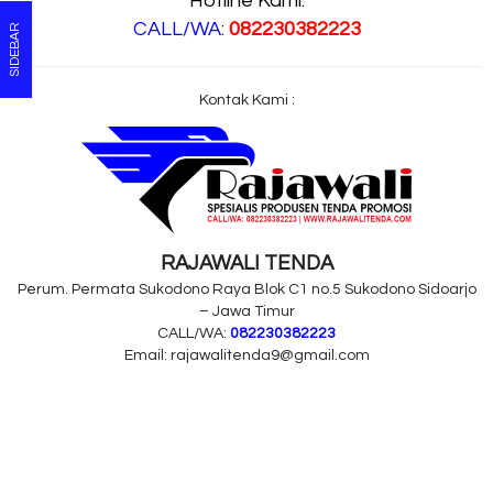
Hotline Kami:
CALL/WA:
082230382223
SIDEBAR
Kontak Kami :
RAJAWALI TENDA
Perum. Permata Sukodono Raya Blok C1 no.5 Sukodono Sidoarjo
– Jawa Timur
CALL/WA:
082230382223
Email: rajawalitenda9@gmail.com
tags : spanduk, jual spanduk, harga spanduk, spanduk murah, distributor spanduk ,
supplier spanduk, pabrik spanduk, agen spanduk, spanduk indonesia, produsen
spanduk, spanduk kalimantan, spanduk banjarmasin, spanduk balikpapan, spanduk